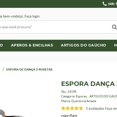
(49)
ja bem-vindo(a),
Faça login
LO
APEROS & ENCILHAS
ARTIGOS DO GAÚCHO
M
ESPORA DE DANÇA 3 ROSETAS
ESPORA DANÇA 
Sku:
1419E
Categoria:
Esporas
ARTIGOS DO GAÚ
Marca:
Querencia Amada
3 avaliações
Faça um
OPÇÕES