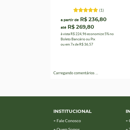
(1)
R$ 236,80
a partir de
R$ 269,80
até
à vista
R$ 224,96
economize
5%
no
Boleto Bancário ou Pix
ou em
7x
de
R$ 36,57
Carregando comentários ...
INSTITUCIONAL
I
Fale Conosco
Quem Somos