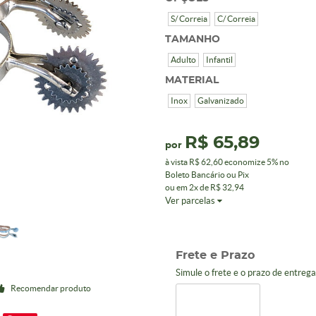
S/ Correia
C/ Correia
TAMANHO
Adulto
Infantil
MATERIAL
Inox
Galvanizado
R$ 65,89
por
à vista
R$ 62,60
economize
5%
no
Boleto Bancário ou Pix
ou em
2x
de
R$ 32,94
Ver parcelas
Frete e Prazo
Simule o frete e o prazo de entreg
Recomendar produto