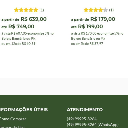
(1)
(1)
R$ 639,00
R$ 179,00
a partir de
a partir de
R$ 749,00
R$ 199,00
até
até
à vista
R$ 607,05
economize
5%
no
à vista
R$ 170,05
economize
5%
no
Boleto Bancário ou Pix
Boleto Bancário ou Pix
ou em
12x
de
R$ 60,39
ou em
5x
de
R$ 37,97
NFORMAÇÕES ÚTEIS
ATENDIMENTO
Como Comprar
(49)
99995-8264
(49)
99995-8264
(WhatsApp)
Termos de Uso