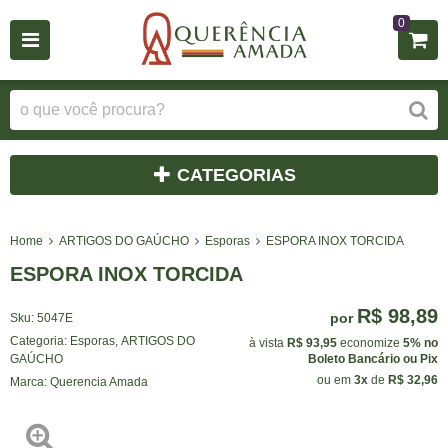
0
CATEGORIAS
Home
ARTIGOS DO GAÚCHO
Esporas
ESPORA INOX TORCIDA
ESPORA INOX TORCIDA
R$ 98,89
por
Sku:
5047E
Categoria:
Esporas
,
ARTIGOS DO
à vista
R$ 93,95
economize
5%
no
GAÚCHO
Boleto Bancário ou Pix
ou em
3x
de
R$ 32,96
Marca:
Querencia Amada