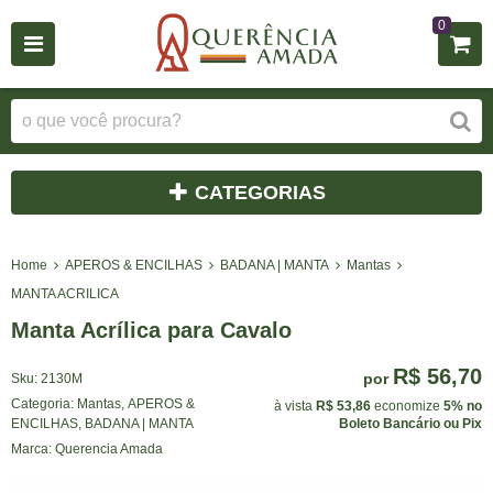
0
CATEGORIAS
Home
APEROS & ENCILHAS
BADANA | MANTA
Mantas
MANTA ACRILICA
Manta Acrílica para Cavalo
R$ 56,70
por
Sku:
2130M
Categoria:
Mantas
,
APEROS &
à vista
R$ 53,86
economize
5%
no
ENCILHAS
,
BADANA | MANTA
Boleto Bancário ou Pix
Marca:
Querencia Amada