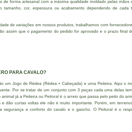
os de forma artesanal com a máxima qualidade moldado pelas mãos d
o tamanho, cor, espessura ou acabamento dependendo de cada ti
lidade de variações em nossos produtos, trabalhamos com fornecedo
ão assim que o pagamento do pedido for aprovado e o prazo final de
ERO PARA CAVALO?
ição um Jogo de Rédea (Rédea + Cabeçada) e uma Peiteira. Aqui o m
vente. Por se tratar de um conjunto com 3 peças cada uma delas tem
animal já a Peiteira ou Peitoral é o arreio que passa pelo peito do ani
e dão curtas voltas ele não é muito importante. Porém, em terreno
a segurança e conforto do cavalo e o gaúcho. O Peitoral é o resp