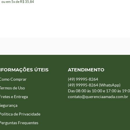
ou em
5x
de
R$ 35,84
NFORMAÇÕES ÚTEIS
ATENDIMENTO
Como Comprar
(49)
99995-8264
(49)
99995-8264
(WhatsApp)
Termos de Uso
Das 08:00 às 10:00 e 17:00 às 19:
Fretes e Entrega
contato@querenciaamada.com.br
Segurança
Política de Privacidade
Perguntas Frequentes