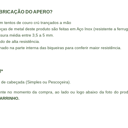
ABRICAÇÃO DO APERO?
m tentos de couro crú trançados a mão
eças de metal deste produto são feitas em Aço Inox (resistente a ferru
ssura média entre 3,5 a 5 mm.
do de alta resistência.
nado na parte interna das biqueiras para conferir maior resistência.
!*
o de cabeçada (Simples ou Pescoçeira).
ente no momento da compra, ao lado ou logo abaixo da foto do prod
CARRINHO.