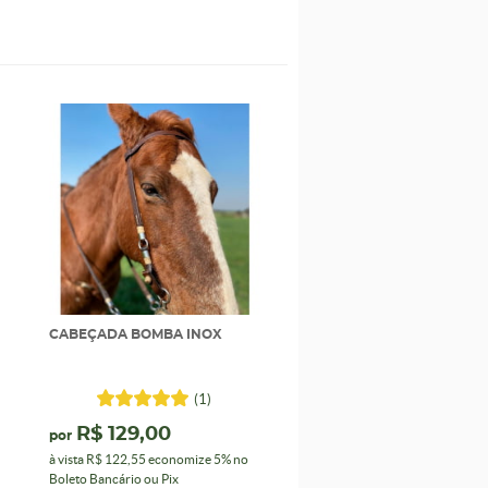
CABEÇADA BOMBA INOX
(1)
R$ 129,00
por
à vista
R$ 122,55
economize
5%
no
Boleto Bancário ou Pix