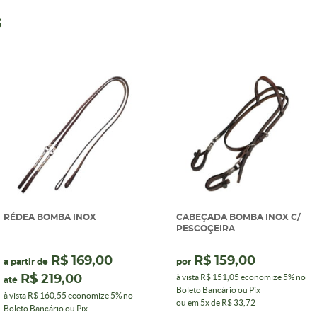
S
RÉDEA BOMBA INOX
CABEÇADA BOMBA INOX C/
PESCOÇEIRA
R$ 169,00
R$ 159,00
a partir de
por
à vista
R$ 151,05
economize
5%
no
R$ 219,00
até
Boleto Bancário ou Pix
à vista
R$ 160,55
economize
5%
no
ou em
5x
de
R$ 33,72
Boleto Bancário ou Pix