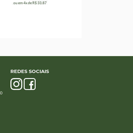
ou em
4x
de
R$ 33,87
REDES SOCIAIS
00