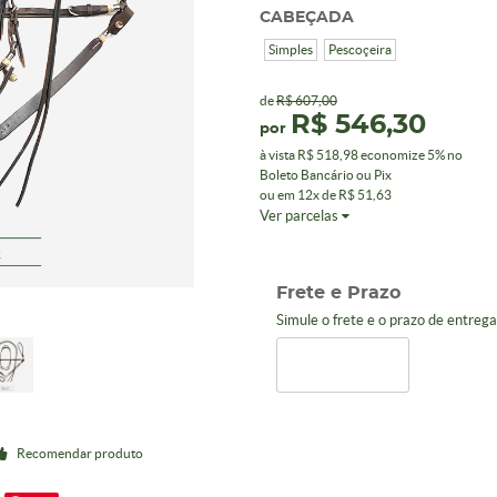
CABEÇADA
Simples
Pescoçeira
de
R$ 607,00
R$ 546,30
por
à vista
R$ 518,98
economize
5%
no
Boleto Bancário ou Pix
ou em
12x
de
R$ 51,63
Ver parcelas
Frete e Prazo
Simule o frete e o prazo de entreg
Recomendar produto