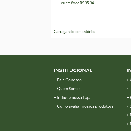
ou em
8x
de
R$ 35,34
Carregando comentários ...
INSTITUCIONAL
I
Fale Conosco
Quem Somos
Indique nossa Loja
Como avaliar nossos produtos?