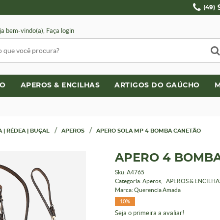
(49)
ja bem-vindo(a),
Faça login
LO
APEROS & ENCILHAS
ARTIGOS DO GAÚCHO
M
 | RÉDEA | BUÇAL
APEROS
APERO SOLA MP 4 BOMBA CANETÃO
APERO 4 BOMBA
Sku:
A4765
Categoria:
Aperos
APEROS & ENCILHA
Marca:
Querencia Amada
10%
Seja o primeira a avaliar!