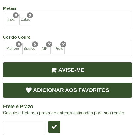
Metais
Inox
Latão
x
x
Cor do Couro
Marrom
Branco
MP
Preto
x
x
x
x
AVISE-ME
ADICIONAR AOS FAVORITOS
Frete e Prazo
Calcule o frete e o prazo de entrega estimados para sua região: