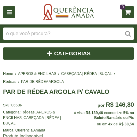
0
CATEGORIAS
Home
APEROS & ENCILHAS
CABEÇADA | RÉDEA | BUÇAL
Rédeas
PAR DE RÉDEA ARGOLA
PAR DE RÉDEA ARGOLA P/ CAVALO
R$ 146,80
por
Sku:
0658R
Categoria:
Rédeas
,
APEROS &
à vista
R$ 139,46
economize
5%
no
ENCILHAS
,
CABEÇADA | RÉDEA |
Boleto Bancário ou Pix
BUÇAL
ou em
4x
de
R$ 38,54
Marca:
Querencia Amada
Produto Indisponível