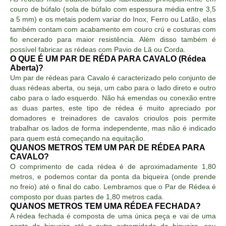
couro de búfalo (sola de búfalo com espessura média entre 3,5
a 5 mm) e os metais podem variar do Inox, Ferro ou Latão, elas
também contam com acabamento em couro crú e costuras com
fio encerado para maior resistência. Além disso também é
possível fabricar as rédeas com Pavio de Lã ou Corda.
O QUE É UM PAR DE RÉDA PARA CAVALO (Rédea
Aberta)?
Um par de rédeas para Cavalo é caracterizado pelo conjunto de
duas rédeas aberta, ou seja, um cabo para o lado direto e outro
cabo para o lado esquerdo. Não há emendas ou conexão entre
as duas partes, este tipo de rédea é muito apreciado por
domadores e treinadores de cavalos crioulos pois permite
trabalhar os lados de forma independente, mas não é indicado
para quem está começando na equitação.
QUANOS METROS TEM UM PAR DE RÉDEA PARA
CAVALO?
O comprimento de cada rédea é de aproximadamente 1,80
metros, e podemos contar da ponta da biqueira (onde prende
no freio) até o final do cabo. Lembramos que o Par de Rédea é
composto por duas partes de 1,80 metros cada.
QUANOS METROS TEM UMA RÉDEA FECHADA?
A rédea fechada é composta de uma única peça e vai de uma