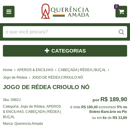
0
CATEGORIAS
Home
APEROS & ENCILHAS
CABEÇADA | RÉDEA | BUÇAL
Jogo de Rédea
JOGO DE RÉDEA CRIOULO NÓ
JOGO DE RÉDEA CRIOULO NÓ
R$ 189,90
por
Sku:
0982J
Categoria:
Jogo de Rédea
,
APEROS
à vista
R$ 180,40
economize
5%
no
& ENCILHAS
,
CABEÇADA | RÉDEA |
Boleto Bancário ou Pix
BUÇAL
ou em
6x
de
R$ 33,89
Marca:
Querencia Amada