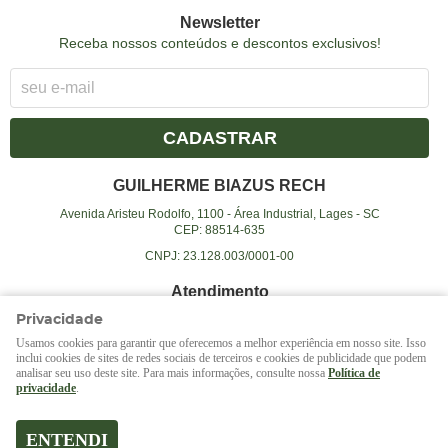
Newsletter
Receba nossos conteúdos e descontos exclusivos!
CADASTRAR
GUILHERME BIAZUS RECH
Avenida Aristeu Rodolfo, 1100
-
Área Industrial, Lages
-
SC
CEP: 88514-635
CNPJ: 23.128.003/0001-00
Atendimento
Privacidade
(49)
99995-8264
Usamos cookies para garantir que oferecemos a melhor experiência em nosso site. Isso
(49)
99995-8264
(WhatsApp)
inclui cookies de sites de redes sociais de terceiros e cookies de publicidade que podem
Das 08:00 às 10:00 e 17:00 às 19:00
analisar seu uso deste site. Para mais informações, consulte nossa
Política de
privacidade
.
contato@querenciaamada.com.br
ENTENDI