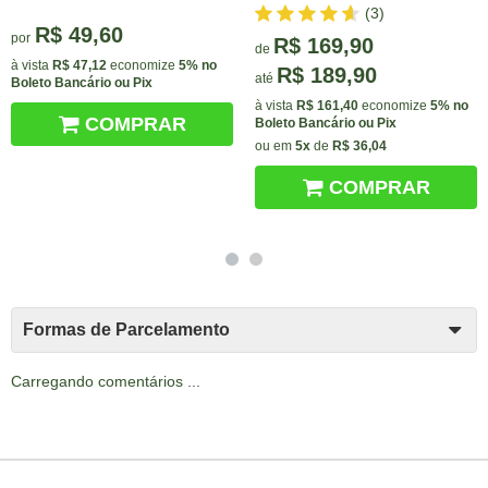
(3)
R$ 49,60
por
R$ 169,90
de
à vista
R$ 47,12
economize
5%
no
R$ 189,90
até
Boleto Bancário ou Pix
à vista
R$ 161,40
economize
5%
no
COMPRAR
Boleto Bancário ou Pix
ou em
5x
de
R$ 36,04
COMPRAR
Formas de Parcelamento
Carregando comentários ...