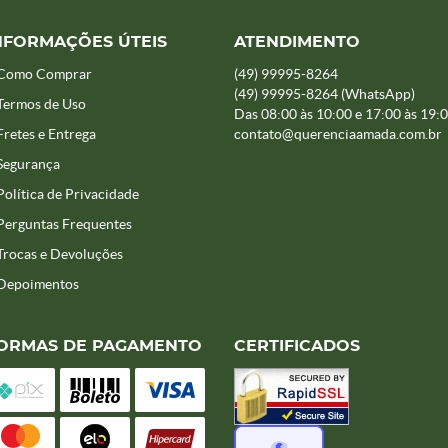
NFORMAÇÕES ÚTEIS
ATENDIMENTO
Como Comprar
(49)
99995-8264
(49)
99995-8264
(WhatsApp)
Termos de Uso
Das 08:00 às 10:00 e 17:00 às 19:
Fretes e Entrega
contato@querenciaamada.com.br
Segurança
Política de Privacidade
Perguntas Frequentes
Trocas e Devoluções
Depoimentos
ORMAS DE PAGAMENTO
CERTIFICADOS