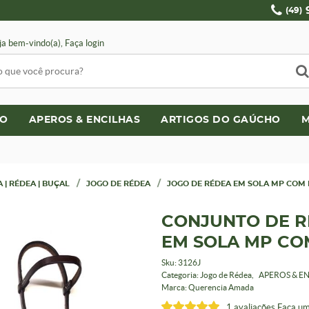
(49)
ja bem-vindo(a),
Faça login
LO
APEROS & ENCILHAS
ARTIGOS DO GAÚCHO
M
 | RÉDEA | BUÇAL
JOGO DE RÉDEA
JOGO DE RÉDEA EM SOLA MP COM
CONJUNTO DE R
EM SOLA MP CO
Sku:
3126J
Categoria:
Jogo de Rédea
APEROS & E
Marca:
Querencia Amada
1 avaliações
Faça um