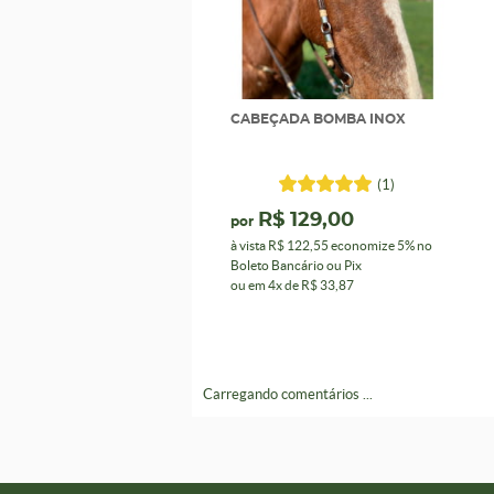
CABEÇADA BOMBA INOX
(1)
R$ 129,00
por
à vista
R$ 122,55
economize
5%
no
Boleto Bancário ou Pix
ou em
4x
de
R$ 33,87
Carregando comentários ...