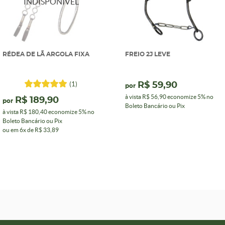
RÉDEA DE LÃ ARGOLA FIXA
FREIO 2J LEVE
(1)
R$ 59,90
por
à vista
R$ 56,90
economize
5%
no
R$ 189,90
por
Boleto Bancário ou Pix
à vista
R$ 180,40
economize
5%
no
Boleto Bancário ou Pix
ou em
6x
de
R$ 33,89