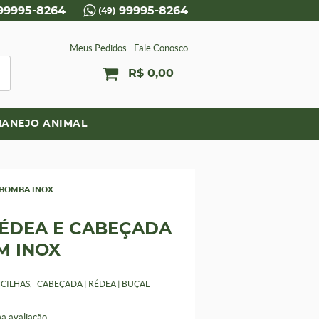
99995-8264
99995-8264
(49)
Meus Pedidos
Fale Conosco
R$ 0,00
ANEJO ANIMAL
 BOMBA INOX
ÉDEA E CABEÇADA
M INOX
NCILHAS
CABEÇADA | RÉDEA | BUÇAL
a avaliação