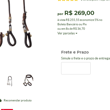
R$ 269,00
por
à vista
R$ 255,55
economize
5%
no
Boleto Bancário ou Pix
ou em
8x
de
R$ 36,70
Ver parcelas
Frete e Prazo
Simule o frete e o prazo de entreg
Recomendar produto