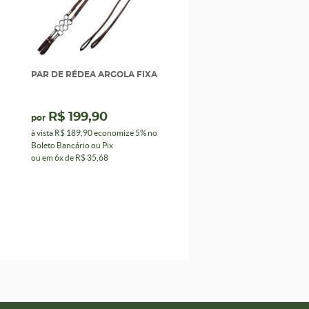
PAR DE RÉDEA ARGOLA FIXA
R$ 199,90
por
à vista
R$ 189,90
economize
5%
no
Boleto Bancário ou Pix
ou em
6x
de
R$ 35,68