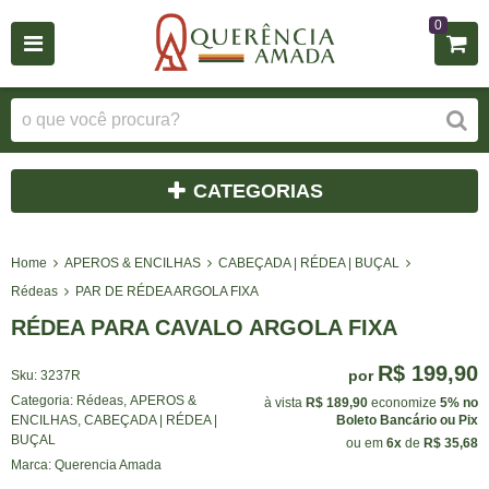
0
CATEGORIAS
Home
APEROS & ENCILHAS
CABEÇADA | RÉDEA | BUÇAL
Rédeas
PAR DE RÉDEA ARGOLA FIXA
RÉDEA PARA CAVALO ARGOLA FIXA
R$ 199,90
por
Sku:
3237R
Categoria:
Rédeas
,
APEROS &
à vista
R$ 189,90
economize
5%
no
ENCILHAS
,
CABEÇADA | RÉDEA |
Boleto Bancário ou Pix
BUÇAL
ou em
6x
de
R$ 35,68
Marca:
Querencia Amada