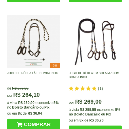
5%
JOGO DE RÉDEA LÃ E BOMBA INOX
JOGO DE RÉDEA EM SOLA MP COM
BOMBA INOX
(1)
de
R$ 278,00
R$ 264,10
por
R$ 269,00
por
à vista
R$ 250,90
economize
5%
no Boleto Bancário ou Pix
à vista
R$ 255,55
economize
5%
ou em
8x
de
R$ 36,04
no Boleto Bancário ou Pix
ou em
8x
de
R$ 36,70
COMPRAR