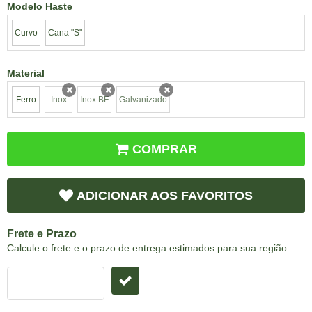
Modelo Haste
Curvo
Cana "S"
Material
Ferro
Inox
Inox BF
Galvanizado
x
x
x
COMPRAR
ADICIONAR AOS FAVORITOS
Frete e Prazo
Calcule o frete e o prazo de entrega estimados para sua região: