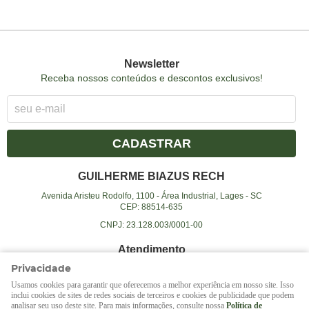
Newsletter
Receba nossos conteúdos e descontos exclusivos!
CADASTRAR
GUILHERME BIAZUS RECH
Avenida Aristeu Rodolfo, 1100
-
Área Industrial, Lages
-
SC
CEP: 88514-635
CNPJ: 23.128.003/0001-00
Atendimento
Privacidade
(49)
99995-8264
Usamos cookies para garantir que oferecemos a melhor experiência em nosso site. Isso
(49)
99995-8264
(WhatsApp)
inclui cookies de sites de redes sociais de terceiros e cookies de publicidade que podem
Das 08:00 às 10:00 e 17:00 às 19:00
analisar seu uso deste site. Para mais informações, consulte nossa
Política de