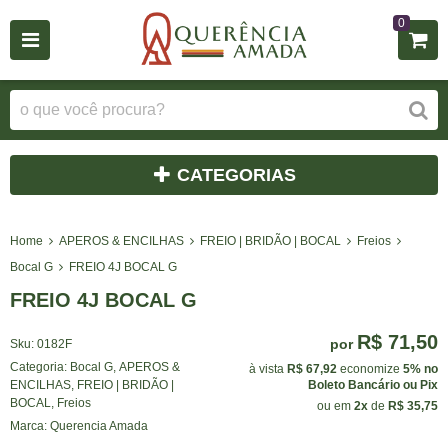
0
CATEGORIAS
Home
APEROS & ENCILHAS
FREIO | BRIDÃO | BOCAL
Freios
Bocal G
FREIO 4J BOCAL G
FREIO 4J BOCAL G
R$ 71,50
por
Sku:
0182F
Categoria:
Bocal G
,
APEROS &
à vista
R$ 67,92
economize
5%
no
ENCILHAS
,
FREIO | BRIDÃO |
Boleto Bancário ou Pix
BOCAL
,
Freios
ou em
2x
de
R$ 35,75
Marca:
Querencia Amada