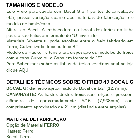
TAMANHOS E MODELO
Este Freio para cavalo com Bocal G e 4 pontos de articulação
(4J), possui variação quanto aos materiais de fabricação e o
modelo de haste/cana.
Altura do Bocal: A embocadura ou bocal dos freios da linha
padrão são feitos em formato de “U” invertido.
Materiais: Vivente tu pode escolher entre o freio fabricado em
Ferro, Galvanizado, Inox ou Inox BF.
Modelo de Haste: Tu tens a tua disposição os modelos de freios
com a cana Curva ou a Cana em formato de “S”.
Para Saber mais sobre as linhas de freios vendidas aqui na loja
clique
AQUI
DETALHES TÉCNICOS SOBRE O FREIO 4J BOCAL G
BOCAL G:
diâmetro aproximado do Bocal de 1/2” (12,7mm).
CANA/HASTE:
As hastes destes freios são roliças e possuem
diâmetro de aproximadamente 5/16” (7,938mm) com
comprimento aproximado de 21 cm (distância entre argolas).
MATERIAL DE FABRICAÇÃO:
Opção de Material
FERRO
Hastes: Ferro
Bocal: Ferro