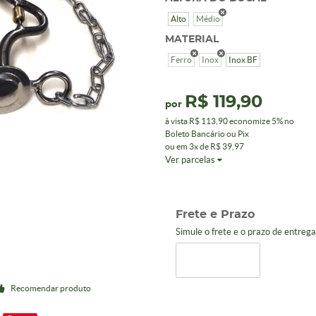
Alto
Médio
MATERIAL
Ferro
Inox
Inox BF
R$ 119,90
por
à vista
R$ 113,90
economize
5%
no
Boleto Bancário ou Pix
ou em
3x
de
R$ 39,97
Ver parcelas
Frete e Prazo
Simule o frete e o prazo de entreg
Recomendar produto