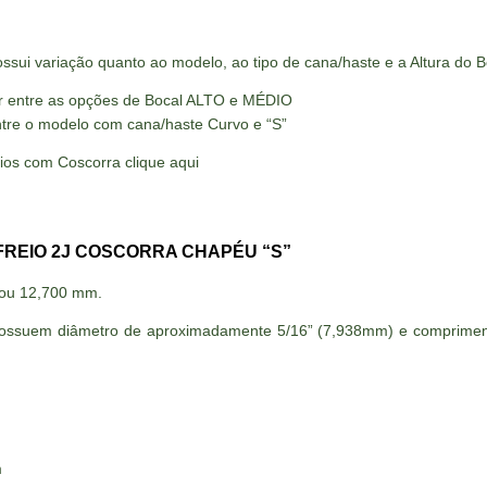
sui variação quanto ao modelo, ao tipo de cana/haste e a Altura do B
her entre as opções de Bocal ALTO e MÉDIO
ntre o modelo com cana/haste Curvo e “S”
eios com Coscorra clique
aqui
FREIO 2J COSCORRA CHAPÉU “S”
 ou 12,700 mm.
possuem diâmetro de aproximadamente 5/16” (7,938mm) e compriment
m