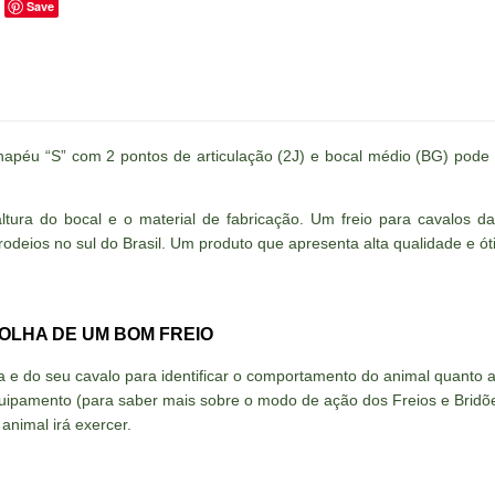
Save
hapéu “S” com 2 pontos de articulação (2J) e bocal médio (BG) pod
tura do bocal e o material de fabricação. Um freio para cavalos da
 rodeios no sul do Brasil. Um produto que apresenta alta qualidade e 
OLHA DE UM BOM FREIO
a e do seu cavalo para identificar o comportamento do animal quanto a
quipamento (para saber mais sobre o modo de ação dos Freios e Bridõ
 animal irá exercer.