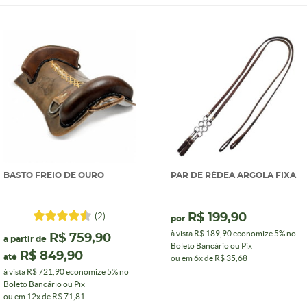
BASTO FREIO DE OURO
PAR DE RÉDEA ARGOLA FIXA
(2)
R$ 199,90
por
à vista
R$ 189,90
economize
5%
no
R$ 759,90
a partir de
Boleto Bancário ou Pix
R$ 849,90
até
ou em
6x
de
R$ 35,68
à vista
R$ 721,90
economize
5%
no
Boleto Bancário ou Pix
ou em
12x
de
R$ 71,81