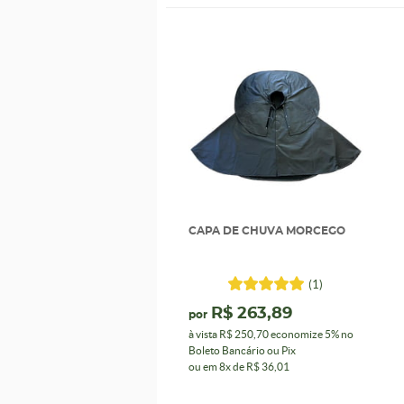
CAPA DE CHUVA MORCEGO
(1)
R$ 263,89
por
à vista
R$ 250,70
economize
5%
no
Boleto Bancário ou Pix
ou em
8x
de
R$ 36,01