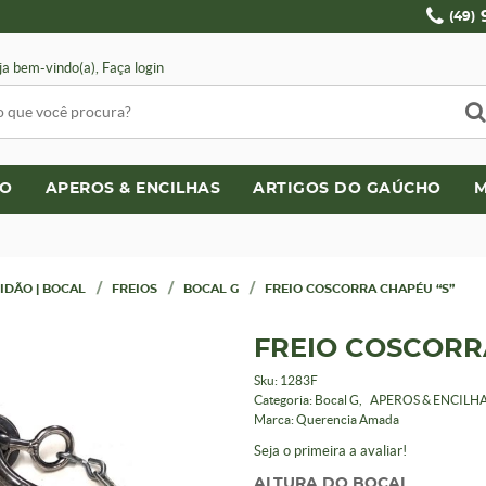
(49)
ja bem-vindo(a),
Faça login
LO
APEROS & ENCILHAS
ARTIGOS DO GAÚCHO
M
RIDÃO | BOCAL
FREIOS
BOCAL G
FREIO COSCORRA CHAPÉU “S”
FREIO COSCORR
Sku:
1283F
Categoria:
Bocal G
APEROS & ENCILH
Marca:
Querencia Amada
Seja o primeira a avaliar!
ALTURA DO BOCAL